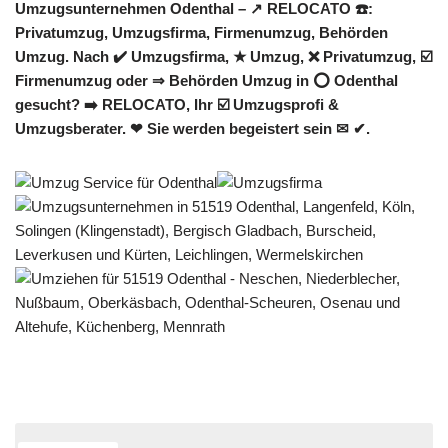
Umzugsunternehmen Odenthal – ↗️ RELOCATO ☎️:
Privatumzug, Umzugsfirma, Firmenumzug, Behörden
Umzug. Nach ✔️ Umzugsfirma, ★ Umzug, ❌ Privatumzug, ☑️
Firmenumzug oder ⇒ Behörden Umzug in ⭕ Odenthal
gesucht? ➡️ RELOCATO, Ihr ☑️ Umzugsprofi &
Umzugsberater. ❤ Sie werden begeistert sein ✉ ✔.