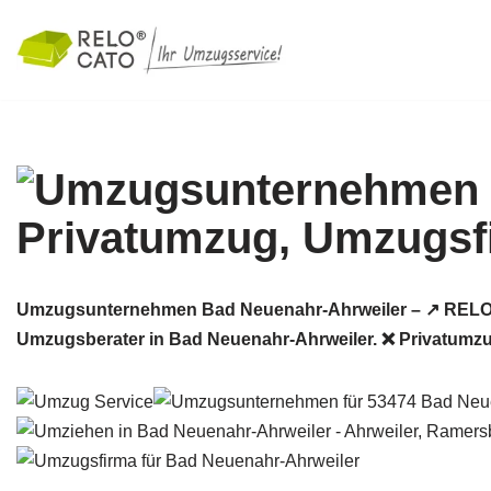
Zum
Inhalt
springen
Umzugsunternehmen Bad Neuenahr-Ahrweiler – ↗️ RELOC
Umzugsberater in Bad Neuenahr-Ahrweiler. ❌ Privatumz