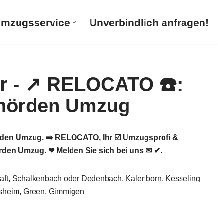
mzugsservice
Unverbindlich anfragen!
den Umzug. ➡️ RELOCATO, Ihr ☑️ Umzugsprofi &
den Umzug. ❤ Melden Sie sich bei uns ✉ ✔.