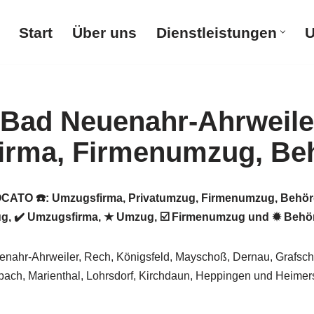
Start
Über uns
Dienstleistungen
U
ATO ☎️: Umzugsfirma, Privatumzug, Firmenumzug, Behör
ug, ✔️ Umzugsfirma, ★ Umzug, ☑️ Firmenumzug und ✹ Behör