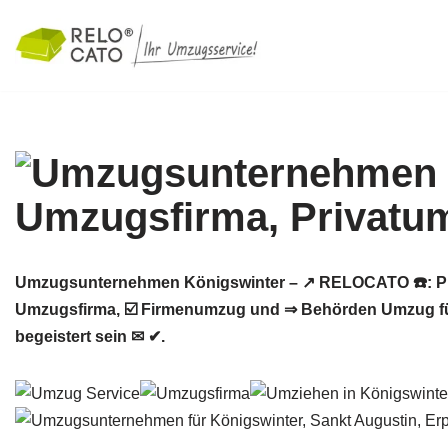
Zum
Inhalt
springen
Umzugsunternehmen Königswinter – ↗️ RELOCATO ☎️: P
Umzugsfirma, ☑️ Firmenumzug und ⇒ Behörden Umzug fü
begeistert sein ✉ ✔.