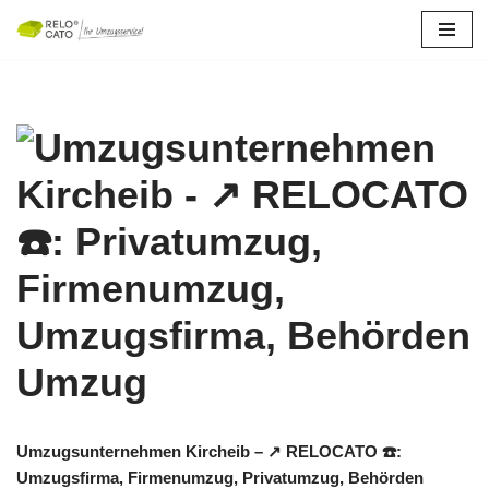
Zum
Inhalt
springen
Umzugsunternehmen Kircheib – ↗️ RELOCATO ☎️:
Umzugsfirma, Firmenumzug, Privatumzug, Behörden