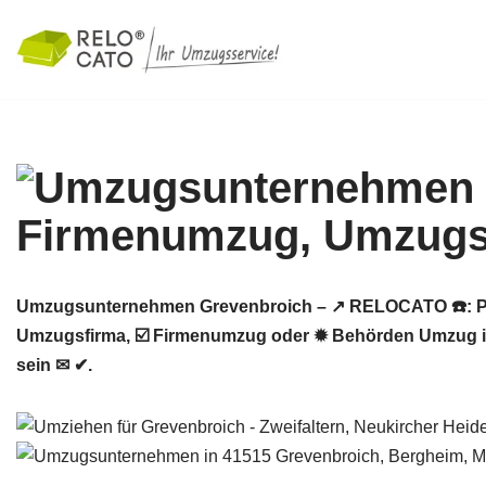
Zum
Inhalt
springen
Umzugsunternehmen Grevenbroich – ↗️ RELOCATO ☎️: P
Umzugsfirma, ☑️ Firmenumzug oder ✹ Behörden Umzug in
sein ✉ ✔.