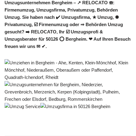
Umzugsunternehmen Bergheim – ↗️ RELOCATO ☎️:
Firmenumzug, Umzugsfirma, Privatumzug, Behörden
Umzug. Sie haben nach ✔️ Umzugsfirma, ★ Umzug, ✺
Privatumzug, ☑️ Firmenumzug oder ⇒ Behörden Umzug
gesucht? ➡️ RELOCATO, Ihr ☑️ Umzugsprofi &
Umzugsberater für 50126 ⭕ Bergheim. ❤ Auf Ihren Besuch
freuen wir uns ✉ ✔.