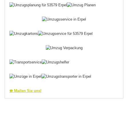
☎️ Mailen Sie uns!
Umzugsprofi &
Sie haben einen Erpeler
Umzugsprofi & Umzugsberater
Umzugsberater für Umzug
aus dem Raum 02644 gesucht?
in 53579 Erpel in Rheinland-