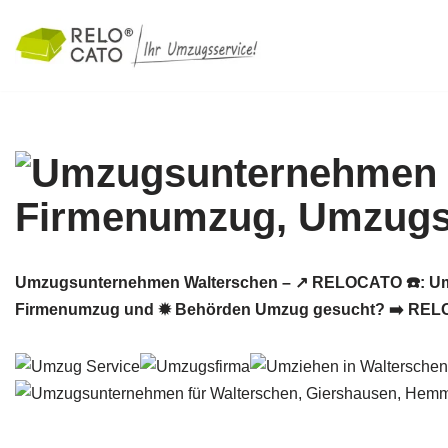
Zum
Inhalt
springen
Umzugsunternehmen Walterschen – ↗️ RELOCATO ☎️: Umz
Firmenumzug und ✹ Behörden Umzug gesucht? ➡️ RELOCAT