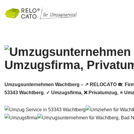
Zum
Inhalt
springen
Umzugsunternehmen Wachtberg – ↗️ RELOCATO ☎️: Firme
53343 Wachtberg. ✓ Umzugsfirma, ❌ Privatumzug, ⭐ Umz