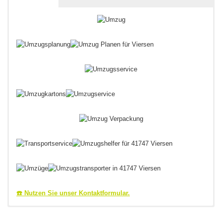
☎️ Nutzen Sie unser Kontaktformular.
Umzug aus Viersen in
Viersener Umzugsprofi &