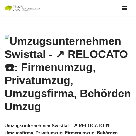
Zum
Inhalt
springen
Umzugsunternehmen Swisttal – ↗️ RELOCATO ☎️:
Umzugsfirma, Privatumzug, Firmenumzug, Behörden