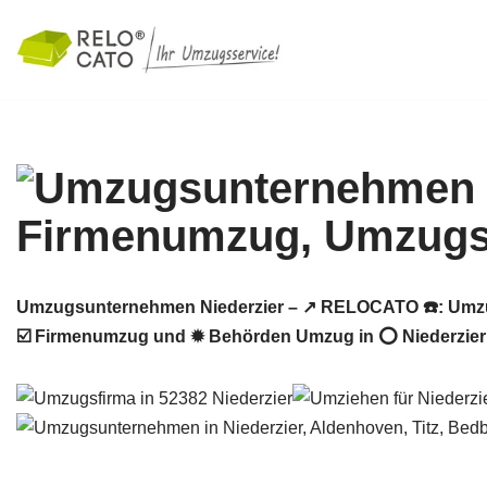
Zum
Inhalt
springen
Umzugsunternehmen Niederzier – ↗️ RELOCATO ☎️: Umzu
☑️ Firmenumzug und ✹ Behörden Umzug in ⭕ Niederzier 