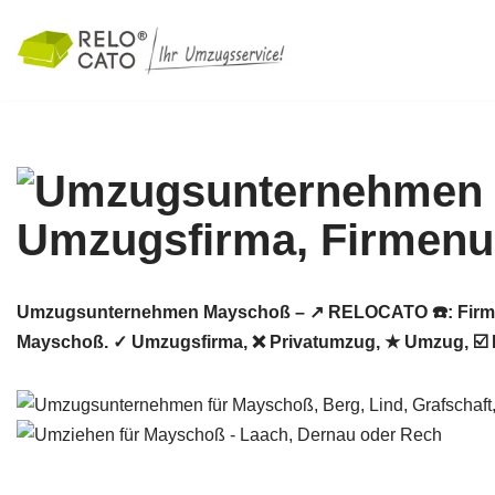
Zum
Inhalt
springen
Umzugsunternehmen Mayschoß – ↗️ RELOCATO ☎️: Firme
Mayschoß. ✓ Umzugsfirma, ❌ Privatumzug, ★ Umzug, ☑️