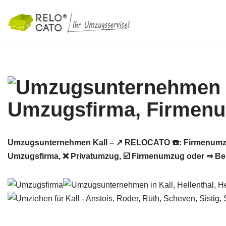
Zum
Inhalt
springen
Umzugsunternehmen Kall – ↗️ RELOCATO ☎️: Firmenumzu
Umzugsfirma, ❌ Privatumzug, ☑️ Firmenumzug oder ⇒ Beh