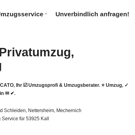
mzugsservice
Unverbindlich anfragen!
ATO, Ihr ☑️ Umzugsprofi & Umzugsberater. ⭐ Umzug, ✓
in ✉ ✔.