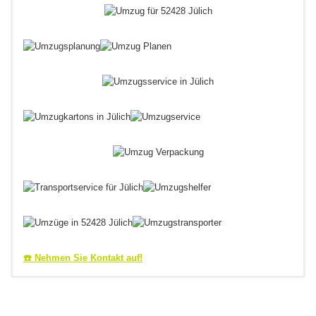
☎️ Nehmen Sie Kontakt auf!
Umzug Jülich in Nordrhein-
Jülicher Umzugsprofi &
Umzugsberater aus dem
Westfalen: Umzugsprofi &