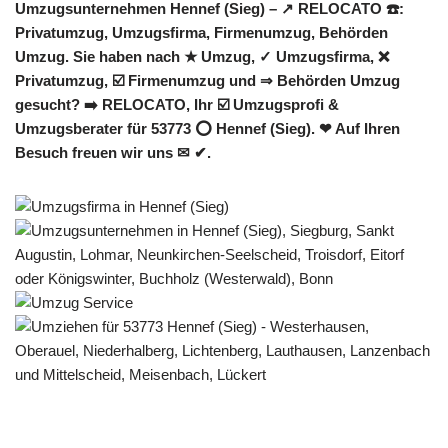
Umzugsunternehmen Hennef (Sieg) – ↗️ RELOCATO ☎️:
Privatumzug, Umzugsfirma, Firmenumzug, Behörden
Umzug. Sie haben nach ★ Umzug, ✓ Umzugsfirma, ❌
Privatumzug, ☑️ Firmenumzug und ⇒ Behörden Umzug
gesucht? ➡️ RELOCATO, Ihr ☑️ Umzugsprofi &
Umzugsberater für 53773 ⭕ Hennef (Sieg). ❤ Auf Ihren
Besuch freuen wir uns ✉ ✔.