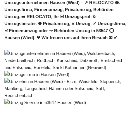
Umzugsunternehmen Hausen (Wied) – ↗️ RELOCATO ☎️:
Umzugsfirma, Firmenumzug, Privatumzug, Behörden
Umzug. ➡️ RELOCATO, Ihr ☑️ Umzugsprofi &
Umzugsberater. ✺ Privatumzug, ⭐ Umzug, ✓ Umzugsfirma,
☑️ Firmenumzug oder ⇒ Behörden Umzug in 53547 ⭕
Hausen (Wied). ❤ Wir freuen uns auf Ihren Besuch ✉ ✔.