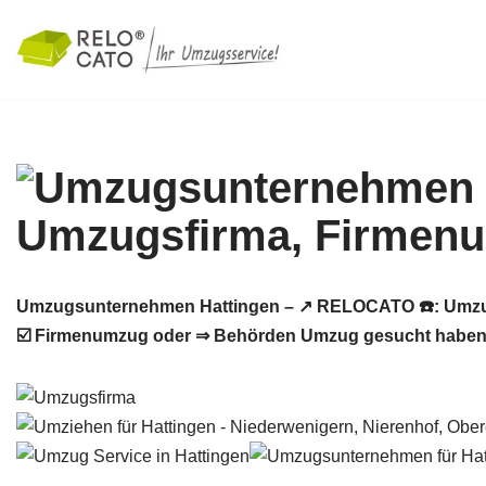
Zum
Inhalt
springen
Umzugsunternehmen Hattingen – ↗️ RELOCATO ☎️: Umzu
☑️ Firmenumzug oder ⇒ Behörden Umzug gesucht haben: ➡