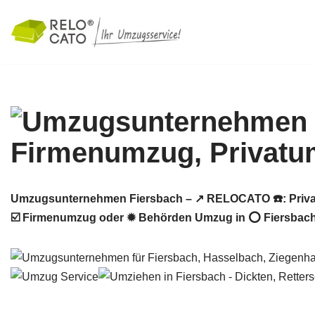
Zum
Inhalt
springen
Umzugsunternehmen Fiersbach – ↗️ RELOCATO ☎️: Priva
☑️ Firmenumzug oder ✹ Behörden Umzug in ⭕ Fiersbach 