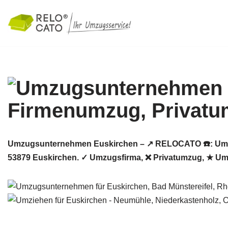
Zum
Inhalt
springen
Umzugsunternehmen Euskirchen – ↗️ RELOCATO ☎️: Umzu
53879 Euskirchen. ✓ Umzugsfirma, ❌ Privatumzug, ★ Um