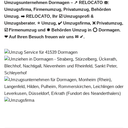
Umzugsunternehmen Dormagen – ↗️ RELOCATO ☎️:
Umzugsfirma, Firmenumzug, Privatumzug, Behörden
Umzug. ➡️ RELOCATO, Ihr ☑️ Umzugsprofi &
Umzugsberater. ⭐ Umzug, ✔️ Umzugsfirma, ❌ Privatumzug,
☑️ Firmenumzug und ✹ Behörden Umzug in ⭕ Dormagen.
❤ Auf Ihren Besuch freuen wir uns ✉ ✔.