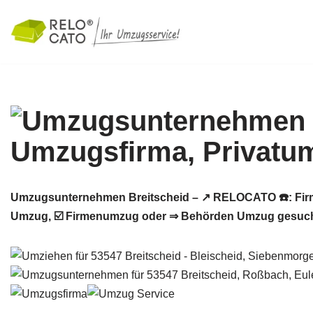
Zum
Inhalt
springen
Umzugsunternehmen Breitscheid – ↗️ RELOCATO ☎️: Fir
Umzug, ☑️ Firmenumzug oder ⇒ Behörden Umzug gesucht?