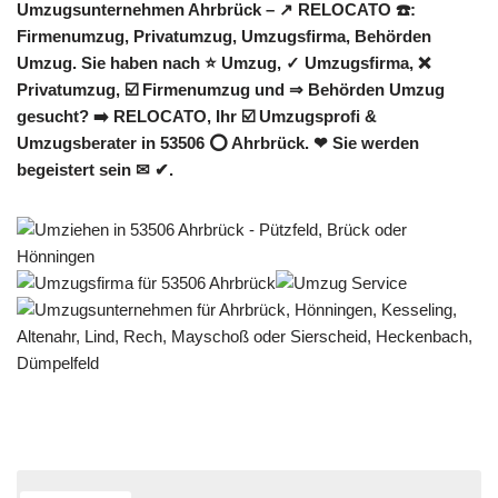
Umzugsunternehmen Ahrbrück – ↗️ RELOCATO ☎️:
Firmenumzug, Privatumzug, Umzugsfirma, Behörden
Umzug. Sie haben nach ⭐ Umzug, ✓ Umzugsfirma, ❌
Privatumzug, ☑️ Firmenumzug und ⇒ Behörden Umzug
gesucht? ➡️ RELOCATO, Ihr ☑️ Umzugsprofi &
Umzugsberater in 53506 ⭕ Ahrbrück. ❤ Sie werden
begeistert sein ✉ ✔.